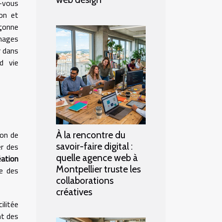
z-vous
on et
çonne
images
r dans
d vie
ion de
À la rencontre du
savoir-faire digital :
er des
quelle agence web à
éation
Montpellier truste les
ée des
collaborations
créatives
ilitée
nt des