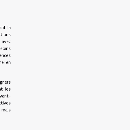
ant la
ations
r avec
esoins
iences
nel en
igners
nt les
avant-
ctives
e mais