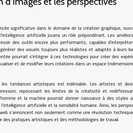
n d'images et les perspectives
 significative dans le domaine de la création graphique, ouvr
intelligence artificielle jouera un rôle prépondérant. Les amélior
revoir des outils encore plus performants, capables d'interpréte
 générer des visuels toujours plus réalistes et adaptés à leurs b
entée pourrait s'intégrer à ces technologies pour créer des expér
aliser et de modifier leurs créations dans un espace tridimension
r les tendances artistiques est indéniable. Les artistes et des
ression, repoussant les limites de la créativité et redéfinissa
 l'homme et la machine pourrait donner naissance à des styles 
intelligence artificielle et la sensibilité humaine. Ainsi, les perspe
le web s'annoncent non seulement comme une révolution techniqu
es pratiques artistiques et des méthodologies de travail.