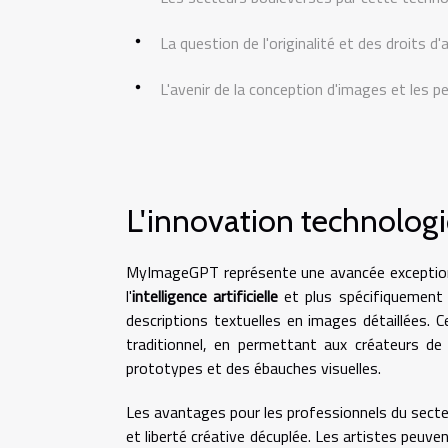
La question de l'originalité et des droits d'
L'avenir de la conception d'images et les p
L'innovation technologiq
MyImageGPT représente une avancée exceptionne
l'
intelligence artificielle
et plus spécifiquement 
descriptions textuelles en images détaillées.
traditionnel, en permettant aux créateurs de
prototypes et des ébauches visuelles.
Les avantages pour les professionnels du secteu
et liberté créative décuplée. Les artistes peuv