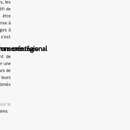
s, les
éfi de
s être
onse à
ages à
 s'est
ions créatives
commerce régional
ent de
er une
urs de
 leurs
stimés
sur le
ires.