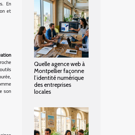
s. En
ion et
éation
proche
Quelle agence web à
outils
Montpellier façonne
purée,
l’identité numérique
 comme
des entreprises
de son
locales