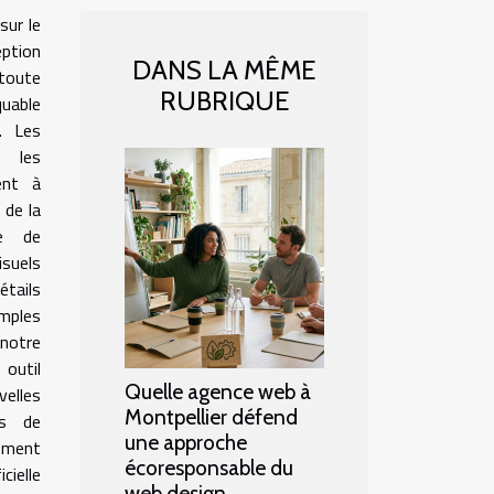
sur le
ption
DANS LA MÊME
toute
RUBRIQUE
uable
. Les
t les
ent à
 de la
le de
suels
tails
mples
 notre
 outil
Quelle agence web à
elles
Montpellier défend
rs de
une approche
ement
écoresponsable du
icielle
web design