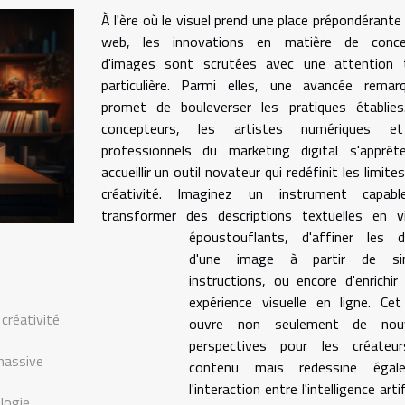
À l'ère où le visuel prend une place prépondérante 
web, les innovations en matière de conce
d'images sont scrutées avec une attention 
particulière. Parmi elles, une avancée remarq
promet de bouleverser les pratiques établies
concepteurs, les artistes numériques e
professionnels du marketing digital s'apprêt
accueillir un outil novateur qui redéfinit les limites
créativité. Imaginez un instrument capab
transformer des descriptions textuelles en vi
époustouflants, d'affiner les dé
d'une image à partir de si
instructions, ou encore d'enrichir
expérience visuelle en ligne. Cet
 créativité
ouvre non seulement de nouv
perspectives pour les créateu
massive
contenu mais redessine égal
l'interaction entre l'intelligence artif
logie