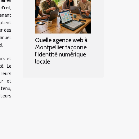
aines
d'œil,
enant
ptent
er des
anuel.
Quelle agence web à
l.
Montpellier façonne
l'identité numérique
urs et
locale
té. Le
 leurs
ur et
ntenu,
cteurs