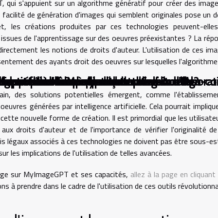
ui s'appuient sur un algorithme génératif pour créer des image
a facilité de génération d'images qui semblent originales pose un d
ffet, les créations produites par ces technologies peuvent-elle
 issues de l'apprentissage sur des oeuvres préexistantes ? La rép
directement les notions de droits d'auteur. L'utilisation de ces im
entement des ayants droit des oeuvres sur lesquelles l'algorithme
ne approche écoresponsable du web design
le agence web à Montpellier truste les collaborat
dentité numérique des entreprises locales
identité numérique locale
’innovation locale
gence web à Montpellier invente le futur du e-
e du référencement local
 donne pour les commerçants locaux
ent-elles l'accès aux technologies d'IA ?
mpactent-ils les cryptomonnaies ?
rtain, des solutions potentielles émergent, comme l'établissem
uvres générées par intelligence artificielle. Cela pourrait impliqu
 cette nouvelle forme de création. Il est primordial que les utilisate
 droits d'auteur et de l'importance de vérifier l'originalité de
fis légaux associés à ces technologies ne doivent pas être sous-e
r les implications de l'utilisation de telles avancées.
tage sur MyImageGPT et ses capacités,
allez à la page en cliquant 
ns à prendre dans le cadre de l'utilisation de ces outils révolutionna