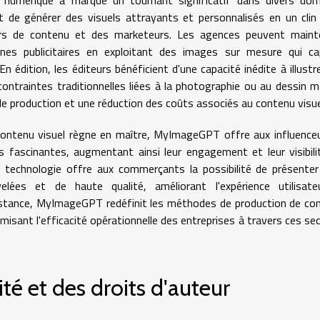
 numérique a marqué un tournant significatif dans divers dom
et de générer des visuels attrayants et personnalisés en un clin 
eurs de contenu et des marketeurs. Les agences peuvent maint
nes publicitaires en exploitant des images sur mesure qui ca
édition, les éditeurs bénéficient d'une capacité inédite à illustr
contraintes traditionnelles liées à la photographie ou au dessin m
de production et une réduction des coûts associés au contenu visue
contenu visuel règne en maître, MyImageGPT offre aux influence
s fascinantes, augmentant ainsi leur engagement et leur visibili
 technologie offre aux commerçants la possibilité de présenter
lées et de haute qualité, améliorant l'expérience utilisate
bstance, MyImageGPT redéfinit les méthodes de production de co
misant l'efficacité opérationnelle des entreprises à travers ces se
ité et des droits d'auteur