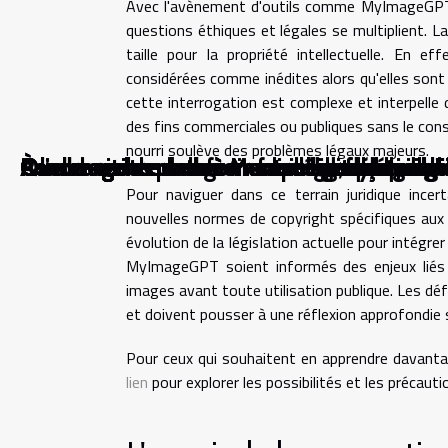
Avec l'avènement d'outils comme MyImageGPT, q
questions éthiques et légales se multiplient. L
taille pour la propriété intellectuelle. En e
considérées comme inédites alors qu'elles sont
cette interrogation est complexe et interpelle 
des fins commerciales ou publiques sans le cons
nourri soulève des problèmes légaux majeurs.
Quelle agence web à Montpellier défend u
À la rencontre du savoir-faire digital : quel
Quelle agence web à Montpellier façonne l’i
Quelle agence web à Montpellier façonne l'
Quelle agence web à Montpellier dynamise l
À l’ombre des ruelles ensoleillées, quelle a
Rendre visible un e-commerce dans la jungl
Quelle agence web à Montpellier change la
Comment les plateformes en ligne démocratis
Comment les changements réglementaires i
Pour naviguer dans ce terrain juridique ince
nouvelles normes de copyright spécifiques aux oe
évolution de la législation actuelle pour intégrer
MyImageGPT soient informés des enjeux liés aux
images avant toute utilisation publique. Les dé
et doivent pousser à une réflexion approfondie su
Pour ceux qui souhaitent en apprendre davan
lien
pour explorer les possibilités et les précautio