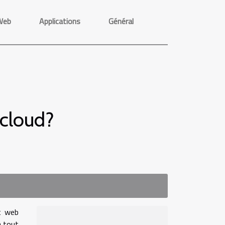
Web
Applications
Général
cloud?
t web
à tout