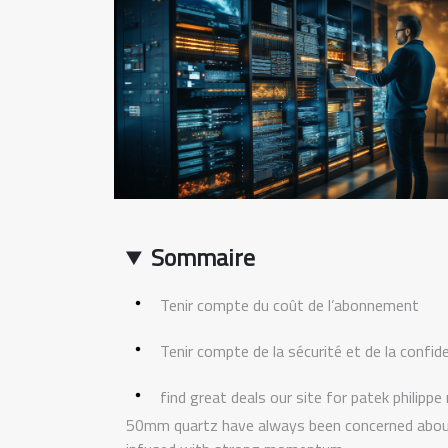
Sommaire
Tenir compte du coût de l’abonnement
Tenir compte de la sécurité et de la confid
find great deals our site for patek philipp
50mm quartz have always been concerned about 