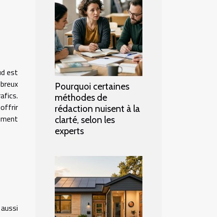
ud est
mbreux
Pourquoi certaines
fics.
méthodes de
offrir
rédaction nuisent à la
lement
clarté, selon les
experts
 aussi