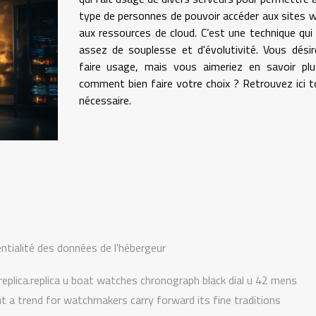
type de personnes de pouvoir accéder aux sites 
aux ressources de cloud. C’est une technique qui
assez de souplesse et d'évolutivité. Vous dési
faire usage, mais vous aimeriez en savoir plu
comment bien faire votre choix ? Retrouvez ici t
nécessaire.
entialité des données de l'hébergeur
e replica.replica u boat watches chronograph black dial u 42 mens
a trend for watchmakers carry forward its fine traditions