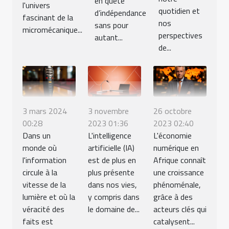
en quête
l'univers
quotidien et
d’indépendance
fascinant de la
nos
sans pour
micromécanique...
perspectives
autant...
de...
3 mars 2024
3 novembre
26 octobre
00:28
2023 01:36
2023 02:40
Dans un
L'intelligence
L'économie
monde où
artificielle (IA)
numérique en
l'information
est de plus en
Afrique connaît
circule à la
plus présente
une croissance
vitesse de la
dans nos vies,
phénoménale,
lumière et où la
y compris dans
grâce à des
véracité des
le domaine de...
acteurs clés qui
faits est
catalysent...