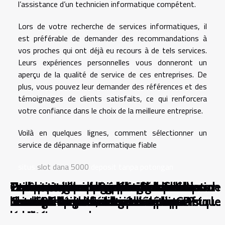
l’assistance d’un technicien informatique compétent.
Lors de votre recherche de services informatiques, il
est préférable de demander des recommandations à
vos proches qui ont déjà eu recours à de tels services.
Leurs expériences personnelles vous donneront un
aperçu de la qualité de service de ces entreprises. De
plus, vous pouvez leur demander des références et des
témoignages de clients satisfaits, ce qui renforcera
votre confiance dans le choix de la meilleure entreprise.
Voilà en quelques lignes, comment sélectionner un
service de dépannage informatique fiable
situs
slot dana 5000
deposit tanpa potongan
Comparer sans parti pris : pourquoi la
Pourquoi certaines méthodes de rédaction
Techniques avancées pour réduire la
Comment l'étampage progressif
Comment le portage salarial combine
Exploration des futures tendances de
Utilisation des enregistreurs vocaux dans
Les avantages et les défis de l'utilisation de
Le rôle majeur de Frédéric Debord dans
Les erreurs de webmarketing à éviter pour
situs
sbobet
resmi
nuance change tout
nuisent à la clarté, selon les experts
consommation d'énergie dans les
révolutionne-t-il la micromécanique ?
liberté de freelance et sécurité du CDI
l'intelligence artificielle et leur impact sur la
les enquêtes journalistiques : éthique et
ChatGPT dans les salles de classe
l'essor de l'économie numérique en Afrique
une start-up
habitations modernes
société
légalité