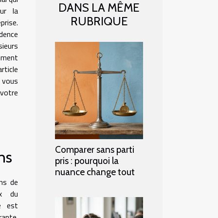
DANS LA MÊME
ur la
RUBRIQUE
rise.
udence
sieurs
vement
rticle
e vous
 votre
Comparer sans parti
ns
pris : pourquoi la
nuance change tout
ins de
ix du
e est
rante.