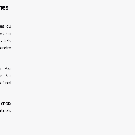
nes
mes du
est un
s tels
rendre
r. Par
e. Par
 final
 choix
ntuels