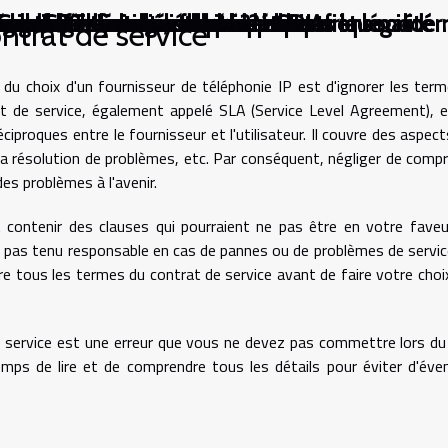
ce change tout
sent à la clarté, selon les experts
mmation d'énergie dans les habitations moder
e-t-il la micromécanique ?
 de freelance et sécurité du CDI
gence artificielle et leur impact sur la société
 enquêtes journalistiques : éthique et légalité
age informatique fiable ?
e ChatGPT dans les salles de classe
ssor de l'économie numérique en Afrique
ntrat de service
 du choix d'un fournisseur de téléphonie IP est d'ignorer les ter
rat de service, également appelé SLA (Service Level Agreement), 
ciproques entre le fournisseur et l'utilisateur. Il couvre des aspect
, la résolution de problèmes, etc. Par conséquent, négliger de comp
s problèmes à l'avenir.
 contenir des clauses qui pourraient ne pas être en votre faveu
oit pas tenu responsable en cas de pannes ou de problèmes de servic
dre tous les termes du contrat de service avant de faire votre choix
e service est une erreur que vous ne devez pas commettre lors du
emps de lire et de comprendre tous les détails pour éviter d'éve