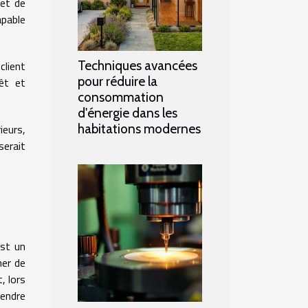
 et de
apable
Techniques avancées
client
pour réduire la
êt et
consommation
d'énergie dans les
habitations modernes
ieurs,
serait
est un
ner de
, lors
rendre