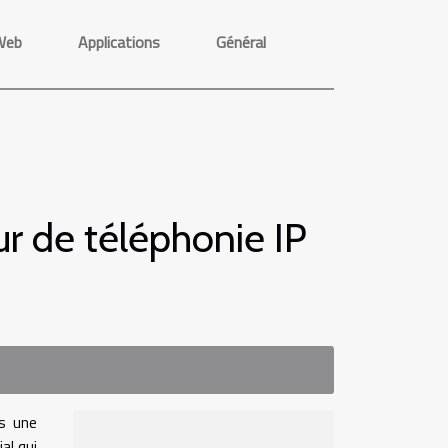
Web
Applications
Général
eur de téléphonie IP
as une
ial qui