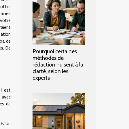
 offre
aines
votre
raient
uation
tra de
es. De
Pourquoi certaines
méthodes de
rédaction nuisent à la
clarté, selon les
experts
Il est
s avec
res de
IP. Un