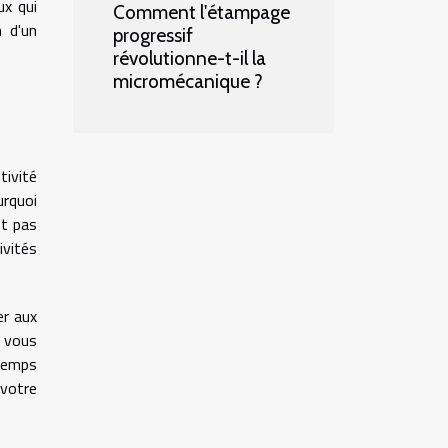
ux qui
Comment l'étampage
n d'un
progressif
révolutionne-t-il la
micromécanique ?
tivité
urquoi
nt pas
ivités
er aux
e vous
temps
 votre