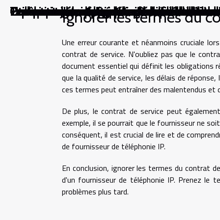
Comparer sans parti pris : pourquoi la nuan
Pourquoi certaines méthodes de rédaction nui
Techniques avancées pour réduire la conso
Comment l'étampage progressif révolutionn
Comment le portage salarial combine liberté
Exploration des futures tendances de l'intelli
Utilisation des enregistreurs vocaux dans les
Comment sélectionner un service de dépann
Les avantages et les défis de l'utilisation d
Le rôle majeur de Frédéric Debord dans l'e
Ignorer les termes du co
Une erreur courante et néanmoins cruciale lors
contrat de service. N'oubliez pas que le cont
document essentiel qui définit les obligations ré
que la qualité de service, les délais de réponse
ces termes peut entraîner des malentendus et de
De plus, le contrat de service peut également
exemple, il se pourrait que le fournisseur ne s
conséquent, il est crucial de lire et de compren
de fournisseur de téléphonie IP.
En conclusion, ignorer les termes du contrat d
d'un fournisseur de téléphonie IP. Prenez le t
problèmes plus tard.