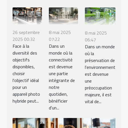
26 septembre
8 mai 2025
8 mai 2025
2025 00:32
07:22
06:47
Face à la
Dans un
Dans un monde
diversité des
monde où la
où la
objectifs
connectivité
préservation de
disponibles,
est devenue
l'environnement
choisir
une partie
est devenue
l'objectif idéal
intégrante de
une
pour un
notre
préoccupation
appareil photo
quotidien,
majeure, il est
hybride peut...
bénéficier
vital de...
d'un...