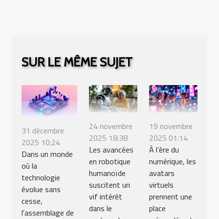
SUR LE MÊME SUJET
24 novembre
19 novembre
31 décembre
2025 18:38
2025 01:14
2025 10:24
Les avancées
À l’ère du
Dans un monde
en robotique
numérique, les
où la
humanoïde
avatars
technologie
suscitent un
virtuels
évolue sans
vif intérêt
prennent une
cesse,
dans le
place
l'assemblage de