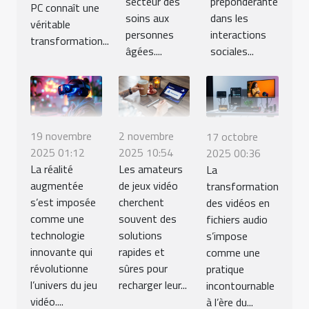
secteur des
prépondérante
PC connaît une
soins aux
dans les
véritable
personnes
interactions
transformation...
âgées....
sociales...
19 novembre
2 novembre
17 octobre
2025 01:12
2025 10:54
2025 00:36
La réalité
Les amateurs
La
augmentée
de jeux vidéo
transformation
s’est imposée
cherchent
des vidéos en
comme une
souvent des
fichiers audio
technologie
solutions
s’impose
innovante qui
rapides et
comme une
révolutionne
sûres pour
pratique
l’univers du jeu
recharger leur...
incontournable
vidéo....
à l’ère du...