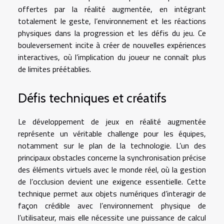
offertes par la réalité augmentée, en intégrant
totalement le geste, l’environnement et les réactions
physiques dans la progression et les défis du jeu. Ce
bouleversement incite à créer de nouvelles expériences
interactives, où l’implication du joueur ne connaît plus
de limites préétablies.
Défis techniques et créatifs
Le développement de jeux en réalité augmentée
représente un véritable challenge pour les équipes,
notamment sur le plan de la technologie. L’un des
principaux obstacles concerne la synchronisation précise
des éléments virtuels avec le monde réel, où la gestion
de l’occlusion devient une exigence essentielle. Cette
technique permet aux objets numériques d’interagir de
façon crédible avec l’environnement physique de
l’utilisateur, mais elle nécessite une puissance de calcul