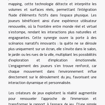
mapping, cette technologie détecte et interprète les
volumes et surfaces réels, permettant l’intégration
fluide d’éléments fictifs dans l’espace physique. Les
joueurs bénéficient ainsi d’une expérience utilisateur
renouvelée, où la frontière entre monde réel et virtuel
s’estompe, rendant les interactions plus naturelles et
engageantes. Cette synergie ouvre la porte à des
scénarios narratifs innovants : la quête ne se déroule
plus uniquement sur un écran, elle s’invite dans le salon,
le jardin ou les rues de la ville, multipliant les possibilités
d'exploration et d’implication émotionnelle.
L’engagement des joueurs s’en trouve renforcé, car
chaque mouvement dans l’environnement influe
directement sur le déroulement du jeu, favorisant une
interaction dynamique et personnalisée.
Les créateurs de jeux exploitent la réalité augmentée
pour renouveler l’approche de l’immersion et
transformer le rapport à l’espace de jeu. D’une simple