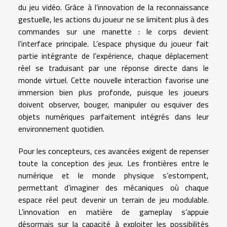
du jeu vidéo. Grâce à l’innovation de la reconnaissance
gestuelle, les actions du joueur ne se limitent plus à des
commandes sur une manette : le corps devient
l’interface principale. L’espace physique du joueur fait
partie intégrante de l’expérience, chaque déplacement
réel se traduisant par une réponse directe dans le
monde virtuel. Cette nouvelle interaction favorise une
immersion bien plus profonde, puisque les joueurs
doivent observer, bouger, manipuler ou esquiver des
objets numériques parfaitement intégrés dans leur
environnement quotidien.
Pour les concepteurs, ces avancées exigent de repenser
toute la conception des jeux. Les frontières entre le
numérique et le monde physique s’estompent,
permettant d’imaginer des mécaniques où chaque
espace réel peut devenir un terrain de jeu modulable.
L’innovation en matière de gameplay s’appuie
désormais sur la capacité à exploiter les possibilités