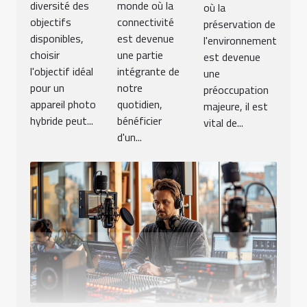
diversité des
monde où la
où la
objectifs
connectivité
préservation de
disponibles,
est devenue
l'environnement
choisir
une partie
est devenue
l'objectif idéal
intégrante de
une
pour un
notre
préoccupation
appareil photo
quotidien,
majeure, il est
hybride peut...
bénéficier
vital de...
d'un...