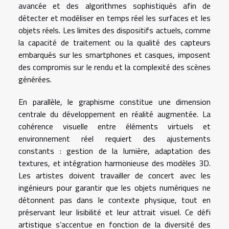
avancée et des algorithmes sophistiqués afin de
détecter et modéliser en temps réel les surfaces et les
objets réels. Les limites des dispositifs actuels, comme
la capacité de traitement ou la qualité des capteurs
embarqués sur les smartphones et casques, imposent
des compromis sur le rendu et la complexité des scènes
générées.
En parallèle, le graphisme constitue une dimension
centrale du développement en réalité augmentée. La
cohérence visuelle entre éléments virtuels et
environnement réel requiert des ajustements
constants : gestion de la lumière, adaptation des
textures, et intégration harmonieuse des modèles 3D.
Les artistes doivent travailler de concert avec les
ingénieurs pour garantir que les objets numériques ne
détonnent pas dans le contexte physique, tout en
préservant leur lisibilité et leur attrait visuel. Ce défi
artistique s’accentue en fonction de la diversité des