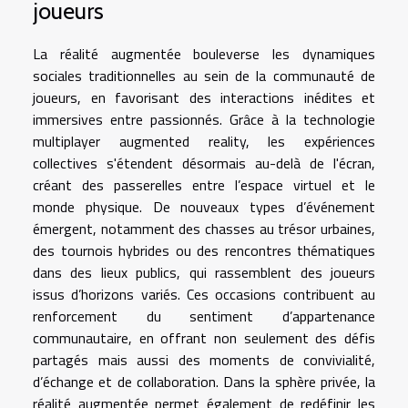
joueurs
La réalité augmentée bouleverse les dynamiques
sociales traditionnelles au sein de la communauté de
joueurs, en favorisant des interactions inédites et
immersives entre passionnés. Grâce à la technologie
multiplayer augmented reality, les expériences
collectives s'étendent désormais au-delà de l'écran,
créant des passerelles entre l’espace virtuel et le
monde physique. De nouveaux types d’événement
émergent, notamment des chasses au trésor urbaines,
des tournois hybrides ou des rencontres thématiques
dans des lieux publics, qui rassemblent des joueurs
issus d’horizons variés. Ces occasions contribuent au
renforcement du sentiment d’appartenance
communautaire, en offrant non seulement des défis
partagés mais aussi des moments de convivialité,
d’échange et de collaboration. Dans la sphère privée, la
réalité augmentée permet également de redéfinir les