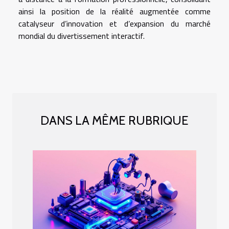
ainsi la position de la réalité augmentée comme
catalyseur d’innovation et d’expansion du marché
mondial du divertissement interactif.
DANS LA MÊME RUBRIQUE