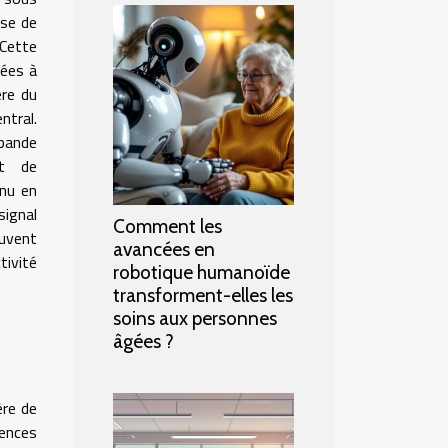
sse de
 Cette
nées à
ère du
ntral.
bande
nt de
nu en
signal
Comment les
ouvent
avancées en
tivité
robotique humanoïde
transforment-elles les
soins aux personnes
âgées ?
ère de
ences