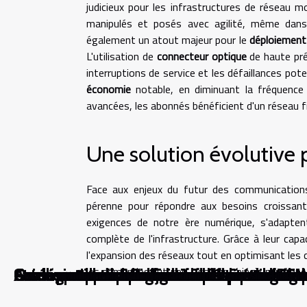
judicieux pour les infrastructures de réseau m
manipulés et posés avec agilité, même dans 
également un atout majeur pour le
déploiement
L'utilisation de
connecteur optique
de haute pré
interruptions de service et les défaillances pot
économie
notable, en diminuant la fréquence
avancées, les abonnés bénéficient d'un réseau fi
Une solution évolutive p
Face aux enjeux du futur des communications
pérenne pour répondre aux besoins croissan
exigences de notre ère numérique, s'adapten
complète de l'infrastructure. Grâce à leur cap
l'expansion des réseaux tout en optimisant les co
les demandes futures, assurant ainsi une conne
Comment le montage en direct révolutionne
Comment les avancées en robotique humanoï
Comment la technologie influence-t-elle l
Quels sont les impacts des avatars numérique
Comment les innovations en réalité augment
Guide pratique pour acheter des cartes PSN
Stratégies pour transformer efficacement de
Comment choisir l'objectif idéal pour votre 
Amélioration du Wi-Fi domestique stratégie
Astuce pour choisir des composants inform