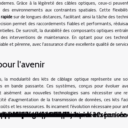
odernes. Grâce à la légèreté des câbles optiques, ceux-ci peuven
des environnements aux contraintes spatiales. Cette flexibili
 rapide
sur de longues distances, facilitant ainsi la tâche des techni
cision permet des raccordements fiables et performants, réduisa
entielles. De surcroît, la durabilité des composants optiques entraî
 des interventions de maintenance. En optant pour ces technol
able et pérenne, avec l'assurance d'une excellente qualité de servic
our l'avenir
, la modularité des kits de câblage optique représente une so
ts en bande passante. Ces systèmes, conçus pour évoluer ave
t aisément aux nouvelles technologies sans nécessiter une re
acité d'augmentation de la transmission de données, ces kits faci
ûts et les ressources. Ils incarnent l'évolution nécessaire pour ant
ctivité constante et performante.
 l'assemblage de PC ?
de transforment-elles les soins aux personn
es méthodes éducatives modernes ?
s sur l'identité sociale ?
ée transforment-elles le jeu vidéo ?
 par Allopass sans complications
s vidéos en fichiers audio ?
appareil photo hybride ?
s pour une connexion plus rapide et sécurisée
atiques éco-responsables