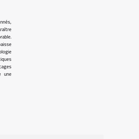
nnés,
raître
rable.
baisse
ologie
tiques
ntages
ge une