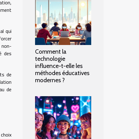
ation,
ement
al qui
forcer
r non-
Comment la
té des
technologie
influence-t-elle les
méthodes éducatives
its de
modernes ?
lation
eau de
 choix