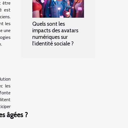
t être
té est
ciens.
nt les
Quels sont les
ne une
impacts des avatars
numériques sur
ogies
l'identité sociale ?
e.
lution
c les
fonte
litent
iciper
es âgées ?