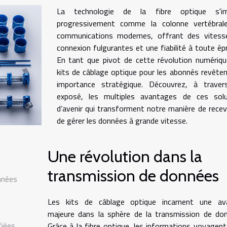
La technologie de la fibre optique s'i
progressivement comme la colonne vertébral
communications modernes, offrant des vitess
connexion fulgurantes et une fiabilité à toute ép
En tant que pivot de cette révolution numériqu
kits de câblage optique pour les abonnés revête
importance stratégique. Découvrez, à traver
exposé, les multiples avantages de ces solu
d’avenir qui transforment notre manière de recev
de gérer les données à grande vitesse.
Une révolution dans la
transmission de données
nnées
Les kits de câblage optique incarnent une av
majeure dans la sphère de la transmission de do
fiées
Grâce à la fibre optique, les informations voyagen