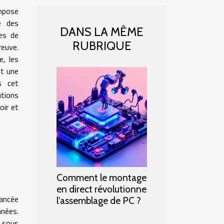
mpose
e des
DANS LA MÊME
es de
RUBRIQUE
reuve.
e, les
nt une
s cet
tions
oir et
Comment le montage
en direct révolutionne
ancée
l'assemblage de PC ?
nnées.
t sous