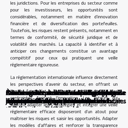
les juridictions. Pour les entreprises du secteur comme
pour les investisseurs, les opportunités sont
considérables, notamment en matière d’innovation
financière et de diversification des portefeuilles.
Toutefois, les risques restent présents, notamment en
termes de conformité, de sécurité juridique et de
volatilité des marchés. La capacité à identifier et à
anticiper ces changements constitue un avantage
compétitif pour ceux qui pratiquent une veille
réglementaire rigoureuse.
La réglementation internationale influence directement
les perspectives d’avenir du secteur, en offrant un
terrain favorable à l’expansion ou en posant des
Quelle agence web à Montpellier défend
À la rencontre du savoir-faire digital : quelle
Quelle agence web à Montpellier façonne
Quelle agence web à Montpellier façonne
Quelle agence web à Montpellier dynamise
À l’ombre des ruelles ensoleillées, quelle
Rendre visible un e-commerce dans la
Quelle agence web à Montpellier change la
Comment les plateformes en ligne
Comment les interfaces utilisateur
contraintes freinant l’innovation. Les acteurs qui
une approche écoresponsable du web
agence web à Montpellier truste les
l’identité numérique des entreprises locales
l'identité numérique locale
l’innovation locale
agence web à Montpellier invente le futur
jungle du référencement local
donne pour les commerçants locaux
démocratisent-elles l'accès aux
influencent l'engagement sur les
sauront adapter leurs stratégies et intégrer une veille
design
collaborations créatives
du e-commerce régional
technologies d'IA ?
plateformes numériques ?
réglementaire efficace disposeront d’un atout pour
maîtriser les risques et saisir les opportunités. Adapter
les modèles d’affaires et renforcer la transparence