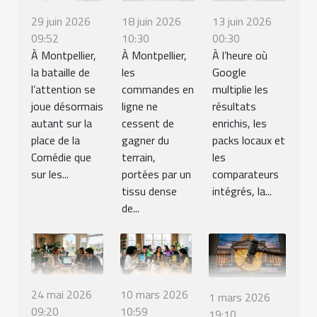
29 juin 2026
18 juin 2026
13 juin 2026
09:52
10:30
00:30
À Montpellier,
À Montpellier,
À l’heure où
la bataille de
les
Google
l’attention se
commandes en
multiplie les
joue désormais
ligne ne
résultats
autant sur la
cessent de
enrichis, les
place de la
gagner du
packs locaux et
Comédie que
terrain,
les
sur les...
portées par un
comparateurs
tissu dense
intégrés, la...
de...
24 mai 2026
10 mars 2026
1 mars 2026
09:20
10:59
19:10