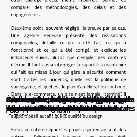
comparer des méthodologies, des délais et des
engagements.
Deuxième point, souvent négligé : la preuve par les cas.
Une agence sérieuse présente des réalisations
comparables, détaille ce qui a été fait, ce qui a
fonctionné et ce qui a été corrigé, et explique les
indicateurs suivis, plutôt que d’empiler des captures
d’écran. Il faut aussi interroger la capacité à maintenir :
qui fait les mises à jour, qui gère la sécurité, comment
sont traités les incidents, quelle est la politique de
sauvegarde, et quel est le plan d’amélioration continue.
Dans le e-commerce, un site n’est jamais “terminé”, il
Quelle agence web à Montpellier défend
À la rencontre du savoir-faire digital : quelle
Quelle agence web à Montpellier façonne
Quelle agence web à Montpellier façonne
À l’ombre des ruelles ensoleillées, quelle
Rendre visible un e-commerce dans la
Quelle agence web à Montpellier change la
Comment les plateformes en ligne
Comment les changements réglementaires
Comment les interfaces utilisateur
doit évoluer avec les usages, les contraintes
une approche écoresponsable du web
agence web à Montpellier truste les
l’identité numérique des entreprises locales
l'identité numérique locale
agence web à Montpellier invente le futur
jungle du référencement local
donne pour les commerçants locaux
démocratisent-elles l'accès aux
impactent-ils les cryptomonnaies ?
influencent l'engagement sur les
réglementaires et les attentes clients, et la qualité du
support pèse autant que la qualité du design.
design
collaborations créatives
du e-commerce régional
technologies d'IA ?
plateformes numériques ?
Enfin, un critère sépare les projets qui réussissent des
autres : l’alignement business. Une agence doit