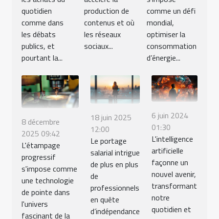
quotidien
production de
comme un défi
comme dans
contenus et où
mondial,
les débats
les réseaux
optimiser la
publics, et
sociaux...
consommation
pourtant la...
d’énergie...
6 juin 2024
18 juin 2025
8 décembre
01:30
12:00
2025 09:42
L'intelligence
Le portage
L'étampage
artificielle
salarial intrigue
progressif
façonne un
de plus en plus
s'impose comme
nouvel avenir,
de
une technologie
transformant
professionnels
de pointe dans
notre
en quête
l'univers
quotidien et
d’indépendance
fascinant de la