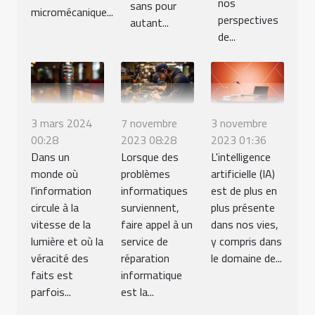
nos
sans pour
micromécanique...
perspectives
autant...
de...
3 mars 2024
7 novembre
3 novembre
00:28
2023 08:28
2023 01:36
Dans un
Lorsque des
L'intelligence
monde où
problèmes
artificielle (IA)
l'information
informatiques
est de plus en
circule à la
surviennent,
plus présente
vitesse de la
faire appel à un
dans nos vies,
lumière et où la
service de
y compris dans
véracité des
réparation
le domaine de...
faits est
informatique
parfois...
est la...