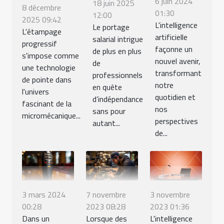
6 juin 2024
18 juin 2025
8 décembre
01:30
12:00
2025 09:42
L'intelligence
Le portage
L'étampage
artificielle
salarial intrigue
progressif
façonne un
de plus en plus
s'impose comme
nouvel avenir,
de
une technologie
transformant
professionnels
de pointe dans
notre
en quête
l'univers
quotidien et
d’indépendance
fascinant de la
nos
sans pour
micromécanique...
perspectives
autant...
de...
3 mars 2024
7 novembre
3 novembre
00:28
2023 08:28
2023 01:36
Dans un
Lorsque des
L'intelligence