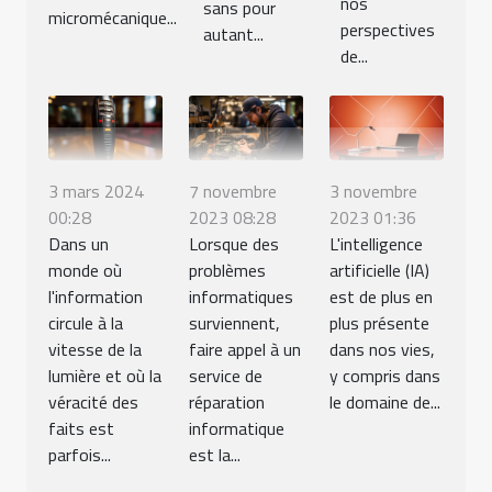
nos
sans pour
micromécanique...
perspectives
autant...
de...
3 mars 2024
7 novembre
3 novembre
00:28
2023 08:28
2023 01:36
Dans un
Lorsque des
L'intelligence
monde où
problèmes
artificielle (IA)
l'information
informatiques
est de plus en
circule à la
surviennent,
plus présente
vitesse de la
faire appel à un
dans nos vies,
lumière et où la
service de
y compris dans
véracité des
réparation
le domaine de...
faits est
informatique
parfois...
est la...