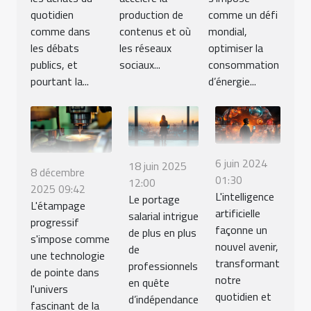
quotidien
production de
comme un défi
comme dans
contenus et où
mondial,
les débats
les réseaux
optimiser la
publics, et
sociaux...
consommation
pourtant la...
d’énergie...
6 juin 2024
18 juin 2025
8 décembre
01:30
12:00
2025 09:42
L'intelligence
Le portage
L'étampage
artificielle
salarial intrigue
progressif
façonne un
de plus en plus
s'impose comme
nouvel avenir,
de
une technologie
transformant
professionnels
de pointe dans
notre
en quête
l'univers
quotidien et
d’indépendance
fascinant de la