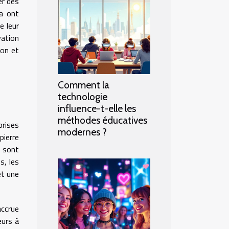
er des
ia ont
e leur
ation
ion et
Comment la
technologie
influence-t-elle les
méthodes éducatives
prises
modernes ?
pierre
s sont
s, les
et une
accrue
eurs à