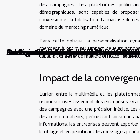
des campagnes. Les plateformes publicitai
démographiques, sont capables de proposer
conversion et la fidélisation. La maîtrise de c
domaine du marketing numérique.
Dans cette optique, la personnalisation dyna
cherchent à optimiser l'impact de leurs actio
Comment le montage en direct révolutionne
Comment les avancées en robotique humanoï
Comment la technologie influence-t-elle l
Quels sont les impacts des avatars numérique
Comment les innovations en réalité augment
Guide pratique pour acheter des cartes PSN
Stratégies pour transformer efficacement de
Comment choisir l'objectif idéal pour votre 
Amélioration du Wi-Fi domestique stratégie
Astuce pour choisir des composants inform
capable d'engager de manière efficace l'audienc
Impact de la convergenc
L'union entre le multimédia et les plateformes
retour sur investissement des entreprises. Grâce
des campagnes avec une précision inédite. Les
des consommateurs, permettant ainsi une anal
informations, les entreprises peuvent apporter 
le ciblage et en peaufinant les messages pour a