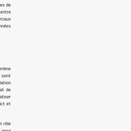
ues de
 entre
rciaux
onnées
omène
sont
lation
mat de
atiser
ict et
n rôle
s pour