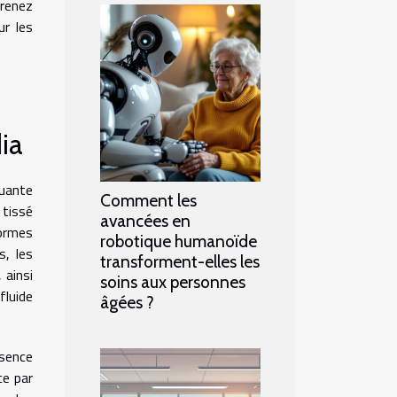
renez
ur les
ia
uante
Comment les
 tissé
avancées en
formes
robotique humanoïde
s, les
transforment-elles les
 ainsi
soins aux personnes
fluide
âgées ?
ésence
ce par