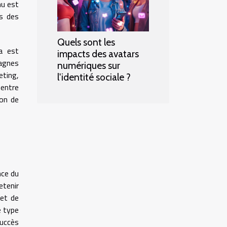
nu est
es des
Quels sont les
ia est
impacts des avatars
agnes
numériques sur
eting,
l'identité sociale ?
 entre
ion de
nce du
etenir
met de
e type
succès