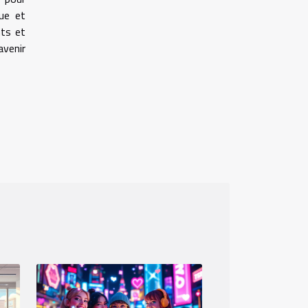
que et
nts et
avenir