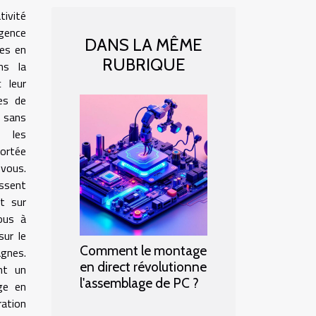
ivité
rgence
DANS LA MÊME
res en
RUBRIQUE
ns la
 leur
ies de
 sans
 les
portée
 vous.
issent
t sur
vous à
sur le
Comment le montage
agnes.
en direct révolutionne
nt un
l'assemblage de PC ?
ge en
ration