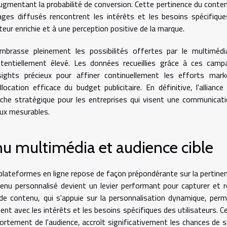
gmentant la probabilité de conversion. Cette pertinence du conte
ges diffusés rencontrent les intérêts et les besoins spécifiqu
ateur enrichie et à une perception positive de la marque.
 embrasse pleinement les possibilités offertes par le multiméd
entiellement élevé. Les données recueillies grâce à ces camp
sights précieux pour affiner continuellement les efforts mark
ation efficace du budget publicitaire. En définitive, l'alliance
rche stratégique pour les entreprises qui visent une communicat
ux mesurables.
nu multimédia et audience cible
 plateformes en ligne repose de façon prépondérante sur la pertine
enu personnalisé devient un levier performant pour capturer et r
e de contenu, qui s'appuie sur la personnalisation dynamique, per
nt avec les intérêts et les besoins spécifiques des utilisateurs. C
rtement de l'audience, accroît significativement les chances de 