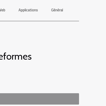
Web
Applications
Général
teformes