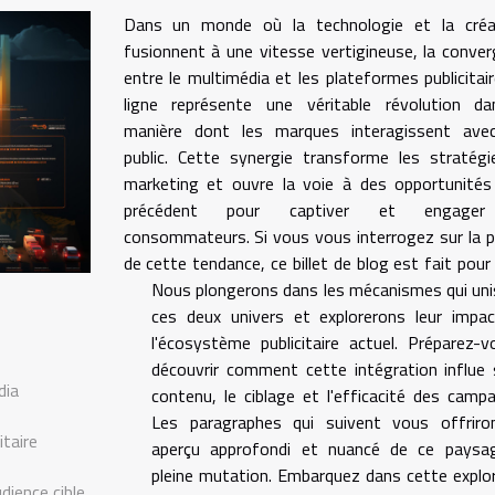
Dans un monde où la technologie et la créat
fusionnent à une vitesse vertigineuse, la conve
entre le multimédia et les plateformes publicitai
ligne représente une véritable révolution da
manière dont les marques interagissent avec
public. Cette synergie transforme les stratég
marketing et ouvre la voie à des opportunités
précédent pour captiver et engager
consommateurs. Si vous vous interrogez sur la 
de cette tendance, ce billet de blog est fait pour
Nous plongerons dans les mécanismes qui un
ces deux univers et explorerons leur impac
l'écosystème publicitaire actuel. Préparez-
découvrir comment cette intégration influe 
dia
contenu, le ciblage et l'efficacité des camp
Les paragraphes qui suivent vous offriro
itaire
aperçu approfondi et nuancé de ce paysa
pleine mutation. Embarquez dans cette explo
dience cible