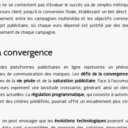
s ne se contentent pas d'évaluer le succès via de simples métriq
rcours client jusqu'à la conversion finale, établissant un lien direct
ignement entre les campagnes multimédia et les objectifs comme
get publicitaire, où chaque euro dépensé est justifié par des d
tissement de chaque campagne.
 la convergence
des plateformes publicitaires en ligne représente un phén
tégies de communication des marques. Les
défis de la convergence
res de la
vie privée
et de la
saturation publicitaire
. Face à l'accumu
teurs expriment une lassitude croissante, générant ainsi un cli
es actuelles. La
régulation programmatique
, qui consiste à autom
nt des critères prédéfinis, pourrait offrir un encadrement plus str
, on peut envisager que les
évolutions technologiques
joueront u
e big data sont susceptibles de proposer des solutions innovante