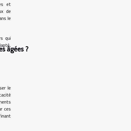
es et
ux de
ans le
rs qui
dapté,
es âgées ?
ser le
cacité
ements
ur ces
finant