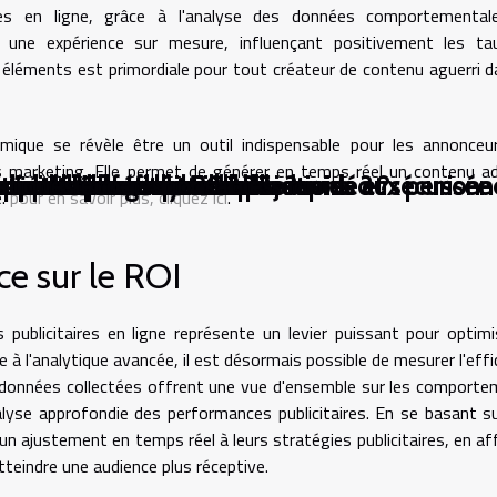
res en ligne, grâce à l'analyse des données comportemental
 une expérience sur mesure, influençant positivement les ta
es éléments est primordiale pour tout créateur de contenu aguerri d
mique se révèle être un outil indispensable pour les annonceu
ns marketing. Elle permet de générer en temps réel un contenu a
 l'assemblage de PC ?
de transforment-elles les soins aux personn
es méthodes éducatives modernes ?
s sur l'identité sociale ?
ée transforment-elles le jeu vidéo ?
 par Allopass sans complications
s vidéos en fichiers audio ?
appareil photo hybride ?
s pour une connexion plus rapide et sécurisée
atiques éco-responsables
e.
pour en savoir plus, cliquez ici
.
e sur le ROI
 publicitaires en ligne représente un levier puissant pour optimi
 à l'analytique avancée, il est désormais possible de mesurer l'effi
 données collectées offrent une vue d'ensemble sur les comport
yse approfondie des performances publicitaires. En se basant s
un ajustement en temps réel à leurs stratégies publicitaires, en af
tteindre une audience plus réceptive.