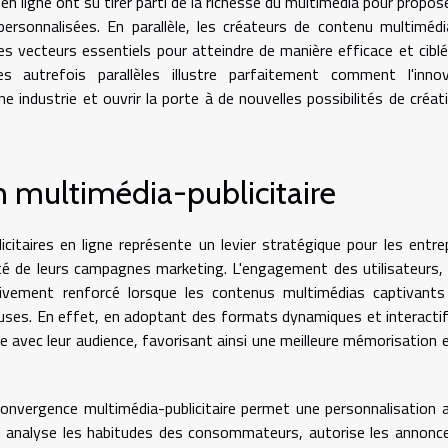
n ligne ont su tirer parti de la richesse du multimédia pour propos
ersonnalisées. En parallèle, les créateurs de contenu multiméd
s vecteurs essentiels pour atteindre de manière efficace et ciblé
 autrefois parallèles illustre parfaitement comment l'innov
e industrie et ouvrir la porte à de nouvelles possibilités de créat
n multimédia-publicitaire
citaires en ligne représente un levier stratégique pour les entre
acité de leurs campagnes marketing. L'engagement des utilisateurs, 
ativement renforcé lorsque les contenus multimédias captivant
ieuses. En effet, en adoptant des formats dynamiques et interactif
 avec leur audience, favorisant ainsi une meilleure mémorisation 
onvergence multimédia-publicitaire permet une personnalisation 
 analyse les habitudes des consommateurs, autorise les annonc