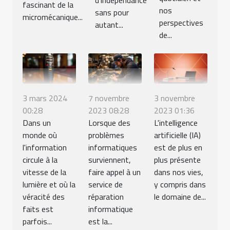
fascinant de la
nos
sans pour
micromécanique...
perspectives
autant...
de...
3 mars 2024
7 novembre
3 novembre
00:28
2023 08:28
2023 01:36
Dans un
Lorsque des
L'intelligence
monde où
problèmes
artificielle (IA)
l'information
informatiques
est de plus en
circule à la
surviennent,
plus présente
vitesse de la
faire appel à un
dans nos vies,
lumière et où la
service de
y compris dans
véracité des
réparation
le domaine de...
faits est
informatique
parfois...
est la...