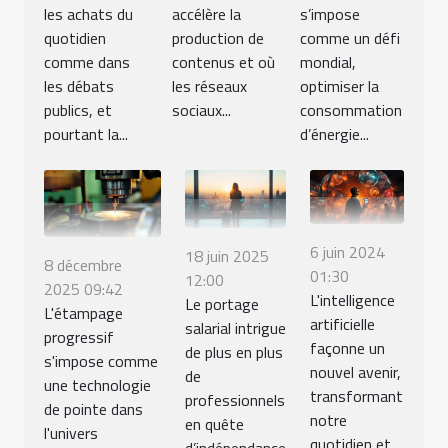
les achats du
accélère la
s’impose
quotidien
production de
comme un défi
comme dans
contenus et où
mondial,
les débats
les réseaux
optimiser la
publics, et
sociaux...
consommation
pourtant la...
d’énergie...
6 juin 2024
18 juin 2025
8 décembre
01:30
12:00
2025 09:42
L'intelligence
Le portage
L'étampage
artificielle
salarial intrigue
progressif
façonne un
de plus en plus
s'impose comme
nouvel avenir,
de
une technologie
transformant
professionnels
de pointe dans
notre
en quête
l'univers
quotidien et
d’indépendance